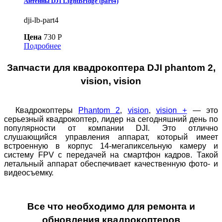
Антенны DJI LightBridge (part4)
dji-lb-part4
Цена
730 P
Подробнее
Запчасти для квадрокоптера DJI
p
hantom 2,
vision, vision
Квадрокоптеры
Phantom 2
,
vision
,
vision +
— это
серьезный квадрокоптер, лидер на сегодняшний день по
популярности от компании DJI. Это отлично
слушающийся управления аппарат, который имеет
встроенную в корпус 14-мегапиксельную камеру и
систему FPV с передачей на смартфон кадров. Такой
летальный аппарат обеспечивает качественную фото- и
видеосъемку.
Все что необходимо для ремонта и
обновления квадрокоптеров