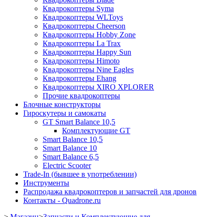
Квадрокоптеры Syma
Квадрокоптеры WLToys
Квадрокоптеры Cheerson
Квадрокоптеры Hobby Zone
Квадрокоптеры La Trax
Квадрокоптеры Happy Sun
Квадрокоптеры Himoto
Квадрокоптеры Nine Eagles
Квадрокоптеры Ehang
Квадрокоптеры XIRO XPLORER
Прочие квадрокоптеры
Блочные конструкторы
Гироскутеры и самокаты
GT Smart Balance 10,5
Комплектующие GT
Smart Balance 10,5
Smart Balance 10
Smart Balance 6,5
Electric Scooter
Trade-In (бывшее в употреблении)
Инструменты
Распродажа квадрокоптеров и запчастей для дронов
Контакты - Quadrone.ru
>
Магазин
>
Запчасти и Комплектующие для