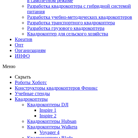
в самолетном режиме
Разработка квадрокоптера с гибридной системой
питания
Разработка учебно-методических квадрокоптеров
Разработка транспортного квадрокоптера
Разработка грузового квадрокоптера
Квадрокоптер для сельского хозяйства
Креатив
Опт
Организациям
ИНФО
Меню
Скрыть
Роботы Хоботс
Конструкторы квадрокоптеров Феникс
Учебные стенды
Квадрокоптеры
Квадрокоптеры DJI
Inspire 1
Inspire 2
Квадрокоптеры Hubsan
Квадрокоптеры Walkera
Voyager 4
Квадрокоптеры Blade