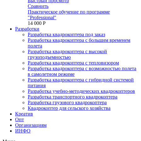
Быстрый просмотр
Сравнить
Практическое обучение по программе
"Professional"
14 000 P
Разработки
Разработка квадрокоптера под заказ
Разработка квадрокоптера с большим временем
полета
Разработка квадрокоптера с высокой
грузоподъемностью
Разработка квадрокоптера с тепловизором
Разработка квадрокоптера с возможностью полета
в самолетном режиме
Разработка квадрокоптера с гибридной системой
питания
Разработка учебно-методических квадрокоптеров
Разработка транспортного квадрокоптера
Разработка грузового квадрокоптера
Квадрокоптер для сельского хозяйства
Креатив
Опт
Организациям
ИНФО