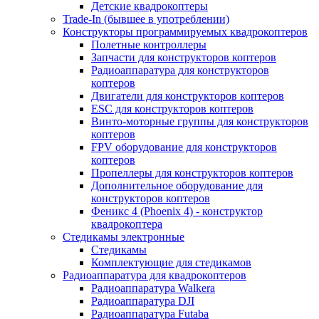
Детские квадрокоптеры
Trade-In (бывшее в употреблении)
Конструкторы программируемых квадрокоптеров
Полетные контроллеры
Запчасти для конструкторов коптеров
Радиоаппаратура для конструкторов
коптеров
Двигатели для конструкторов коптеров
ESC для конструкторов коптеров
Винто-моторные группы для конструкторов
коптеров
FPV оборудование для конструкторов
коптеров
Пропеллеры для конструкторов коптеров
Дополнительное оборудование для
конструкторов коптеров
Феникс 4 (Phoenix 4) - конструктор
квадрокоптера
Cтедикамы электронные
Стедикамы
Комплектующие для стедикамов
Радиоаппаратура для квадрокоптеров
Радиоаппаратура Walkera
Радиоаппаратура DJI
Радиоаппаратура Futaba