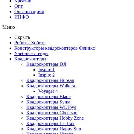
Креатив
Опт
Организациям
ИНФО
Меню
Скрыть
Роботы Хоботс
Конструкторы квадрокоптеров Феникс
Учебные стенды
Квадрокоптеры
Квадрокоптеры DJI
Inspire 1
Inspire 2
Квадрокоптеры Hubsan
Квадрокоптеры Walkera
Voyager 4
Квадрокоптеры Blade
Квадрокоптеры Syma
Квадрокоптеры WLToys
Квадрокоптеры Cheerson
Квадрокоптеры Hobby Zone
Квадрокоптеры La Trax
Квадрокоптеры Happy Sun