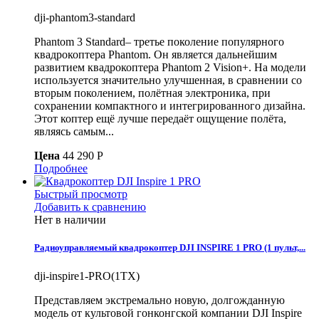
dji-phantom3-standard
Phantom 3 Standard– третье поколение популярного
квадрокоптера Phantom. Он является дальнейшим
развитием квадрокоптера Phantom 2 Vision+. На модели
используется значительно улучшенная, в сравнении со
вторым поколением, полётная электроника, при
сохранении компактного и интегрированного дизайна.
Этот коптер ещё лучше передаёт ощущение полёта,
являясь самым...
Цена
44 290 P
Подробнее
Быстрый просмотр
Добавить к сравнению
Нет в наличии
Радиоуправляемый квадрокоптер DJI INSPIRE 1 PRO (1 пульт,...
dji-inspire1-PRO(1TX)
Представляем экстремально новую, долгожданную
модель от культовой гонконгской компании DJI Inspire