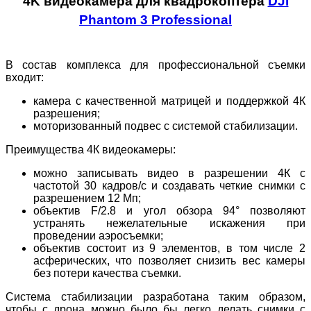
4K видеокамера для квадрокоптера
DJI
Phantom 3 Professional
В состав комплекса для профессиональной съемки
входит:
камера с качественной матрицей и поддержкой 4К
разрешения;
моторизованный подвес с системой стабилизации.
Преимущества 4К видеокамеры:
можно записывать видео в разрешении 4К с
частотой 30 кадров/с и создавать четкие снимки с
разрешением 12 Мп;
объектив F/2.8 и угол обзора 94° позволяют
устранять нежелательные искажения при
проведении аэросъемки;
объектив состоит из 9 элементов, в том числе 2
асферических, что позволяет снизить вес камеры
без потери качества съемки.
Система стабилизации разработана таким образом,
чтобы с дрона можно было бы легко делать снимки с