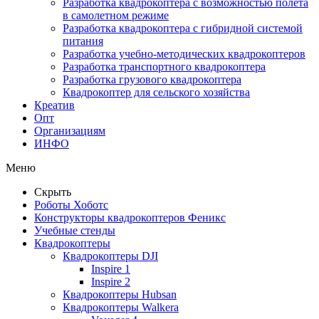
Разработка квадрокоптера с возможностью полета
в самолетном режиме
Разработка квадрокоптера с гибридной системой
питания
Разработка учебно-методических квадрокоптеров
Разработка транспортного квадрокоптера
Разработка грузового квадрокоптера
Квадрокоптер для сельского хозяйства
Креатив
Опт
Организациям
ИНФО
Меню
Скрыть
Роботы Хоботс
Конструкторы квадрокоптеров Феникс
Учебные стенды
Квадрокоптеры
Квадрокоптеры DJI
Inspire 1
Inspire 2
Квадрокоптеры Hubsan
Квадрокоптеры Walkera