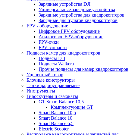
Зарядные устройства DJI
Универсальные зарядные устройства
Зарядные устройства для квадрокоптеров
Зарядные для пультов квадрокоптеров
FPV - оборудование
Цифровое FPV-оборудование
Аналоговое FPV-оборудование
FPV-очки
FPV запчасти
Подвесы камер для квадрокоптеров
Подвесы DJI
Подвесы Walkera
Прочие подвесы для камер квадрокоптеров
Уцененный товар
Блочные конструкторы
Танки радиоуправляемые
Инструменты
Гироскутеры и самокаты
GT Smart Balance 10,5
Комплектующие GT
Smart Balance 10,5
Smart Balance 10
Smart Balance 6,5
Electric Scooter
Распродажа квадрокоптеров и запчастей для