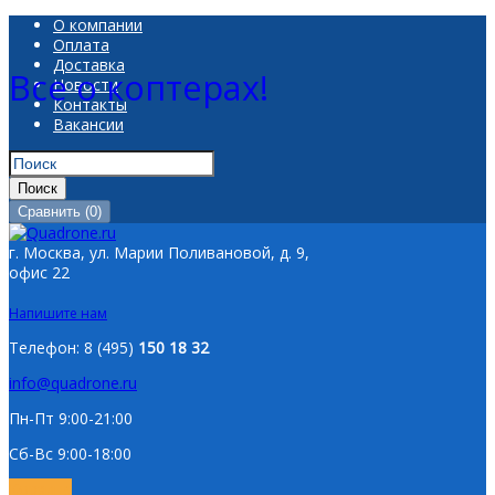
О компании
Оплата
Доставка
Все о коптерах!
Новости
Контакты
Вакансии
Поиск
Сравнить
(
0
)
г. Москва, ул. Марии Поливановой, д. 9,
офис 22
Напишите нам
Телефон:
8 (495)
150 18 32
info@quadrone.ru
Пн-Пт 9:00-21:00
Сб-Вс 9:00-18:00
Корзина