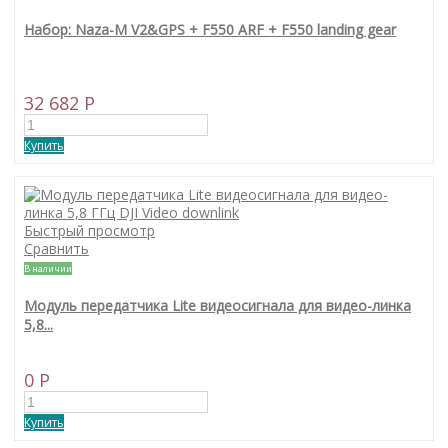
Набор: Naza-M V2&GPS + F550 ARF + F550 landing gear
32 682 P
Купить
Быстрый просмотр
Сравнить
В наличии
Модуль передатчика Lite видеосигнала для видео-линка
5,8...
0 P
Купить