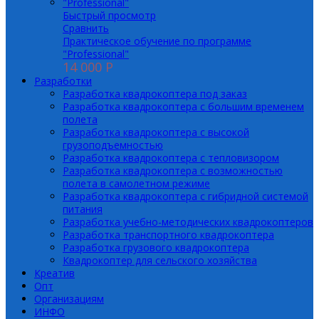
Быстрый просмотр
Сравнить
Практическое обучение по программе
"Professional"
14 000 P
Разработки
Разработка квадрокоптера под заказ
Разработка квадрокоптера с большим временем
полета
Разработка квадрокоптера с высокой
грузоподъемностью
Разработка квадрокоптера с тепловизором
Разработка квадрокоптера с возможностью
полета в самолетном режиме
Разработка квадрокоптера с гибридной системой
питания
Разработка учебно-методических квадрокоптеров
Разработка транспортного квадрокоптера
Разработка грузового квадрокоптера
Квадрокоптер для сельского хозяйства
Креатив
Опт
Организациям
ИНФО