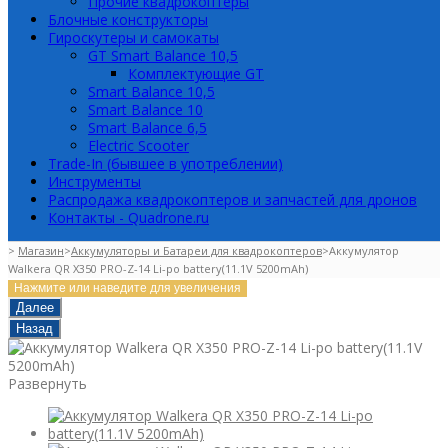
Прочие квадрокоптеры
Блочные конструкторы
Гироскутеры и самокаты
GT Smart Balance 10,5
Комплектующие GT
Smart Balance 10,5
Smart Balance 10
Smart Balance 6,5
Electric Scooter
Trade-In (бывшее в употреблении)
Инструменты
Распродажа квадрокоптеров и запчастей для дронов
Контакты - Quadrone.ru
>
Магазин
>
Аккумуляторы и Батареи для квадрокоптеров
>
Аккумулятор
Walkera QR X350 PRO-Z-14 Li-po battery(11.1V 5200mAh)
Нажмите или наведите для увеличения
Далее
Назад
Развернуть