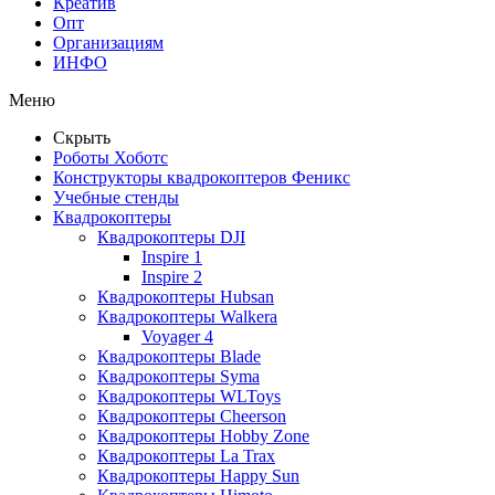
Креатив
Опт
Организациям
ИНФО
Меню
Скрыть
Роботы Хоботс
Конструкторы квадрокоптеров Феникс
Учебные стенды
Квадрокоптеры
Квадрокоптеры DJI
Inspire 1
Inspire 2
Квадрокоптеры Hubsan
Квадрокоптеры Walkera
Voyager 4
Квадрокоптеры Blade
Квадрокоптеры Syma
Квадрокоптеры WLToys
Квадрокоптеры Cheerson
Квадрокоптеры Hobby Zone
Квадрокоптеры La Trax
Квадрокоптеры Happy Sun