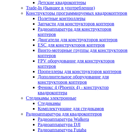
Детские квадрокоптеры
Trade-In (бывшее в употреблении)
Конструкторы программируемых квадрокоптеров
Полетные контроллеры
Запчасти для конструкторов коптеров
Радиоаппаратура для конструкторов
коптеров
Двигатели для конструкторов коптеров
ESC для конструкторов коптеров
Винто-моторные группы для конструкторов
коптеров
FPV оборудование для конструкторов
коптеров
Пропеллеры для конструкторов коптеров
Дополнительное оборудование для
конструкторов коптеров
Феникс 4 (Phoenix 4) - конструктор
квадрокоптера
Cтедикамы электронные
Стедикамы
Комплектующие для стедикамов
Радиоаппаратура для квадрокоптеров
Радиоаппаратура Walkera
Радиоаппаратура DJI
Радиоаппаратура Futaba