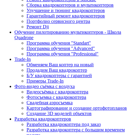
Сборка квадрокоптеров и мультикоптеров
Улучшение и тюнинг квадрокоптеров
Гарантийный ремонт квадрокоптеров
Портфолио сервисного центра
Ремонт Dji
Обучение пилотированию мультикоптеров - Школа
Quadrone
Программа обучения "Standart"
Программа обучения "Advanced"
Программа обучения "Professional"
Trade-In
Обменяем Ваш коптер на новый
Продадим Ваш квадрокоптер
Б/У квадрокоптеры с гарантией
Примеры Trade-In
Фото-видео съёмка с воздуха
Видеосъёмка с квадрокоптера
Фотосъемка с квадрокоптера
Свадебная аэросъемка
Картографирование и создание ортофотопланов
Создание 3D моделей объектов
Разработка квадрокоптеров
Разработка квадрокоптера под заказ
Разработка квадрокоптера с большим временем