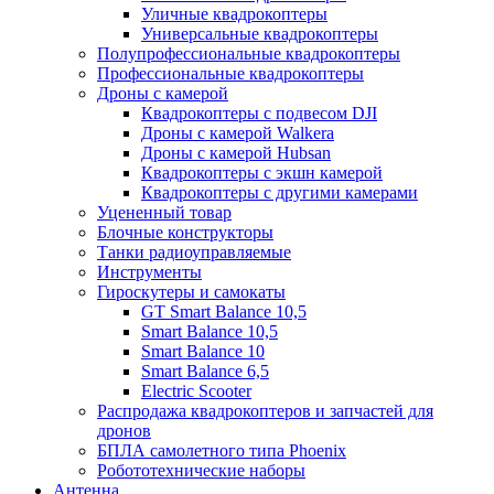
Уличные квадрокоптеры
Универсальные квадрокоптеры
Полупрофессиональные квадрокоптеры
Профессиональные квадрокоптеры
Дроны с камерой
Квадрокоптеры с подвесом DJI
Дроны с камерой Walkera
Дроны с камерой Hubsan
Квадрокоптеры с экшн камерой
Квадрокоптеры с другими камерами
Уцененный товар
Блочные конструкторы
Танки радиоуправляемые
Инструменты
Гироскутеры и самокаты
GT Smart Balance 10,5
Smart Balance 10,5
Smart Balance 10
Smart Balance 6,5
Electric Scooter
Распродажа квадрокоптеров и запчастей для
дронов
БПЛА самолетного типа Phoenix
Робототехнические наборы
Антенна