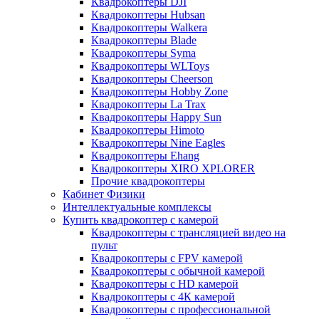
Квадрокоптеры DJI
Квадрокоптеры Hubsan
Квадрокоптеры Walkera
Квадрокоптеры Blade
Квадрокоптеры Syma
Квадрокоптеры WLToys
Квадрокоптеры Cheerson
Квадрокоптеры Hobby Zone
Квадрокоптеры La Trax
Квадрокоптеры Happy Sun
Квадрокоптеры Himoto
Квадрокоптеры Nine Eagles
Квадрокоптеры Ehang
Квадрокоптеры XIRO XPLORER
Прочие квадрокоптеры
Кабинет Физики
Интеллектуальные комплексы
Купить квадрокоптер с камерой
Квадрокоптеры с трансляцией видео на
пульт
Квадрокоптеры с FPV камерой
Квадрокоптеры с обычной камерой
Квадрокоптеры с HD камерой
Квадрокоптеры с 4К камерой
Квадрокоптеры с профессиональной