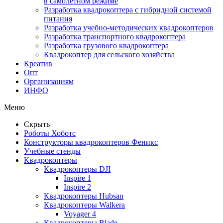
в самолетном режиме
Разработка квадрокоптера с гибридной системой
питания
Разработка учебно-методических квадрокоптеров
Разработка транспортного квадрокоптера
Разработка грузового квадрокоптера
Квадрокоптер для сельского хозяйства
Креатив
Опт
Организациям
ИНФО
Меню
Скрыть
Роботы Хоботс
Конструкторы квадрокоптеров Феникс
Учебные стенды
Квадрокоптеры
Квадрокоптеры DJI
Inspire 1
Inspire 2
Квадрокоптеры Hubsan
Квадрокоптеры Walkera
Voyager 4
Квадрокоптеры Blade