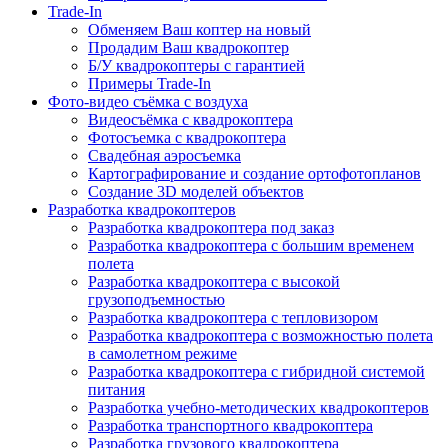
Trade-In
Обменяем Ваш коптер на новый
Продадим Ваш квадрокоптер
Б/У квадрокоптеры с гарантией
Примеры Trade-In
Фото-видео съёмка с воздуха
Видеосъёмка с квадрокоптера
Фотосъемка с квадрокоптера
Свадебная аэросъемка
Картографирование и создание ортофотопланов
Создание 3D моделей объектов
Разработка квадрокоптеров
Разработка квадрокоптера под заказ
Разработка квадрокоптера с большим временем
полета
Разработка квадрокоптера с высокой
грузоподъемностью
Разработка квадрокоптера с тепловизором
Разработка квадрокоптера с возможностью полета
в самолетном режиме
Разработка квадрокоптера с гибридной системой
питания
Разработка учебно-методических квадрокоптеров
Разработка транспортного квадрокоптера
Разработка грузового квадрокоптера