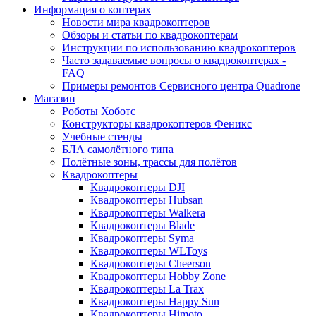
Информация о коптерах
Новости мира квадрокоптеров
Обзоры и статьи по квадрокоптерам
Инструкции по использованию квадрокоптеров
Часто задаваемые вопросы о квадрокоптерах -
FAQ
Примеры ремонтов Сервисного центра Quadrone
Магазин
Роботы Хоботс
Конструкторы квадрокоптеров Феникс
Учебные стенды
БЛА самолётного типа
Полётные зоны, трассы для полётов
Квадрокоптеры
Квадрокоптеры DJI
Квадрокоптеры Hubsan
Квадрокоптеры Walkera
Квадрокоптеры Blade
Квадрокоптеры Syma
Квадрокоптеры WLToys
Квадрокоптеры Cheerson
Квадрокоптеры Hobby Zone
Квадрокоптеры La Trax
Квадрокоптеры Happy Sun
Квадрокоптеры Himoto