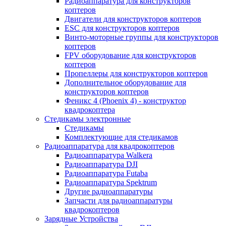
Радиоаппаратура для конструкторов
коптеров
Двигатели для конструкторов коптеров
ESC для конструкторов коптеров
Винто-моторные группы для конструкторов
коптеров
FPV оборудование для конструкторов
коптеров
Пропеллеры для конструкторов коптеров
Дополнительное оборудование для
конструкторов коптеров
Феникс 4 (Phoenix 4) - конструктор
квадрокоптера
Cтедикамы электронные
Стедикамы
Комплектующие для стедикамов
Радиоаппаратура для квадрокоптеров
Радиоаппаратура Walkera
Радиоаппаратура DJI
Радиоаппаратура Futaba
Радиоаппаратура Spektrum
Другие радиоаппаратуры
Запчасти для радиоаппаратуры
квадрокоптеров
Зарядные Устройства