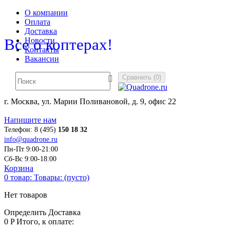
О компании
Оплата
Доставка
Все о коптерах!
Новости
Контакты
Вакансии
Сравнить
(
0
)
г. Москва, ул. Марии Поливановой, д. 9, офис 22
Напишите нам
Телефон:
8 (495)
150 18 32
info@quadrone.ru
Пн-Пт 9:00-21:00
Сб-Вс 9:00-18:00
Корзина
0
товар:
Товары:
(пусто)
Нет товаров
Определить
Доставка
0 P
Итого, к оплате: