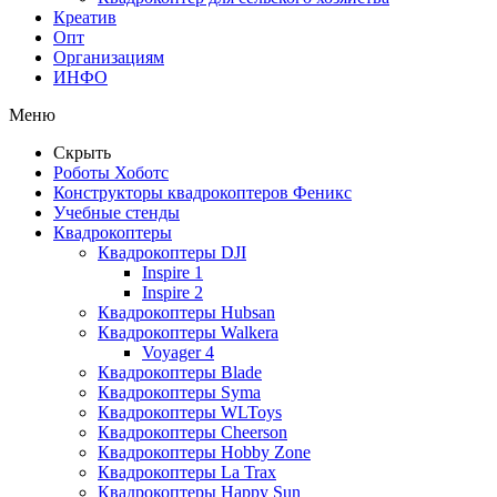
Креатив
Опт
Организациям
ИНФО
Меню
Скрыть
Роботы Хоботс
Конструкторы квадрокоптеров Феникс
Учебные стенды
Квадрокоптеры
Квадрокоптеры DJI
Inspire 1
Inspire 2
Квадрокоптеры Hubsan
Квадрокоптеры Walkera
Voyager 4
Квадрокоптеры Blade
Квадрокоптеры Syma
Квадрокоптеры WLToys
Квадрокоптеры Cheerson
Квадрокоптеры Hobby Zone
Квадрокоптеры La Trax
Квадрокоптеры Happy Sun