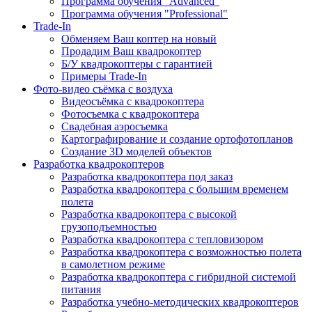
Программа обучения "Advanced"
Программа обучения "Professional"
Trade-In
Обменяем Ваш коптер на новый
Продадим Ваш квадрокоптер
Б/У квадрокоптеры с гарантией
Примеры Trade-In
Фото-видео съёмка с воздуха
Видеосъёмка с квадрокоптера
Фотосъемка с квадрокоптера
Свадебная аэросъемка
Картографирование и создание ортофотопланов
Создание 3D моделей объектов
Разработка квадрокоптеров
Разработка квадрокоптера под заказ
Разработка квадрокоптера с большим временем
полета
Разработка квадрокоптера с высокой
грузоподъемностью
Разработка квадрокоптера с тепловизором
Разработка квадрокоптера с возможностью полета
в самолетном режиме
Разработка квадрокоптера с гибридной системой
питания
Разработка учебно-методических квадрокоптеров