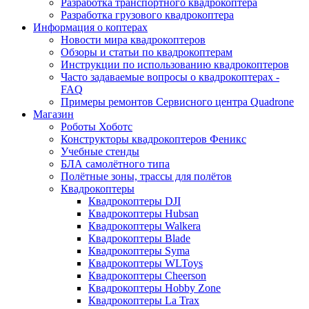
Разработка транспортного квадрокоптера
Разработка грузового квадрокоптера
Информация о коптерах
Новости мира квадрокоптеров
Обзоры и статьи по квадрокоптерам
Инструкции по использованию квадрокоптеров
Часто задаваемые вопросы о квадрокоптерах -
FAQ
Примеры ремонтов Сервисного центра Quadrone
Магазин
Роботы Хоботс
Конструкторы квадрокоптеров Феникс
Учебные стенды
БЛА самолётного типа
Полётные зоны, трассы для полётов
Квадрокоптеры
Квадрокоптеры DJI
Квадрокоптеры Hubsan
Квадрокоптеры Walkera
Квадрокоптеры Blade
Квадрокоптеры Syma
Квадрокоптеры WLToys
Квадрокоптеры Cheerson
Квадрокоптеры Hobby Zone
Квадрокоптеры La Trax