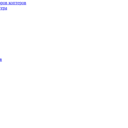
оров коптеров
тера
в