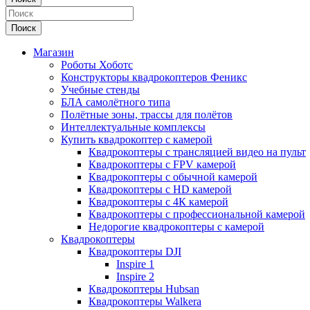
Поиск
Магазин
Роботы Хоботс
Конструкторы квадрокоптеров Феникс
Учебные стенды
БЛА самолётного типа
Полётные зоны, трассы для полётов
Интеллектуальные комплексы
Купить квадрокоптер с камерой
Квадрокоптеры с трансляцией видео на пульт
Квадрокоптеры с FPV камерой
Квадрокоптеры с обычной камерой
Квадрокоптеры с HD камерой
Квадрокоптеры с 4К камерой
Квадрокоптеры с профессиональной камерой
Недорогие квадрокоптеры с камерой
Квадрокоптеры
Квадрокоптеры DJI
Inspire 1
Inspire 2
Квадрокоптеры Hubsan
Квадрокоптеры Walkera