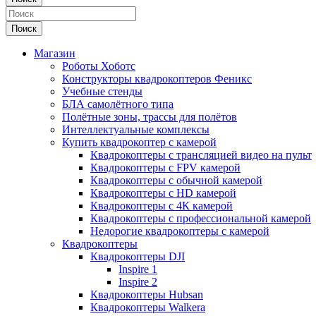
Поиск
Магазин
Роботы Хоботс
Конструкторы квадрокоптеров Феникс
Учебные стенды
БЛА самолётного типа
Полётные зоны, трассы для полётов
Интеллектуальные комплексы
Купить квадрокоптер с камерой
Квадрокоптеры с трансляцией видео на пульт
Квадрокоптеры с FPV камерой
Квадрокоптеры с обычной камерой
Квадрокоптеры с HD камерой
Квадрокоптеры с 4К камерой
Квадрокоптеры с профессиональной камерой
Недорогие квадрокоптеры с камерой
Квадрокоптеры
Квадрокоптеры DJI
Inspire 1
Inspire 2
Квадрокоптеры Hubsan
Квадрокоптеры Walkera