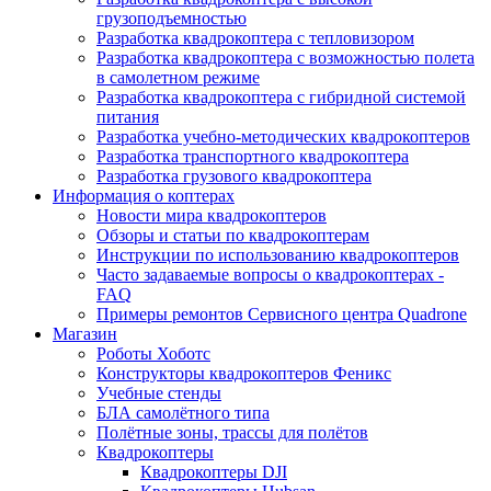
грузоподъемностью
Разработка квадрокоптера с тепловизором
Разработка квадрокоптера с возможностью полета
в самолетном режиме
Разработка квадрокоптера с гибридной системой
питания
Разработка учебно-методических квадрокоптеров
Разработка транспортного квадрокоптера
Разработка грузового квадрокоптера
Информация о коптерах
Новости мира квадрокоптеров
Обзоры и статьи по квадрокоптерам
Инструкции по использованию квадрокоптеров
Часто задаваемые вопросы о квадрокоптерах -
FAQ
Примеры ремонтов Сервисного центра Quadrone
Магазин
Роботы Хоботс
Конструкторы квадрокоптеров Феникс
Учебные стенды
БЛА самолётного типа
Полётные зоны, трассы для полётов
Квадрокоптеры
Квадрокоптеры DJI