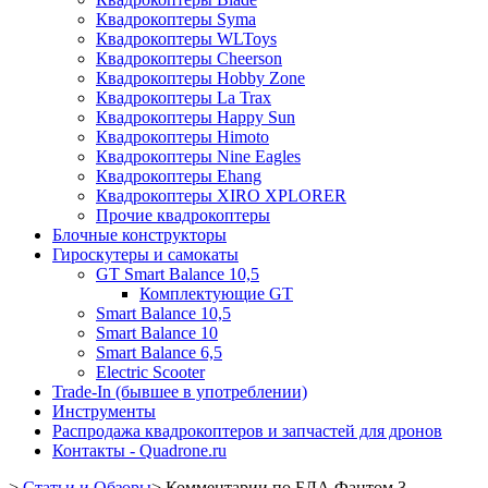
Квадрокоптеры Syma
Квадрокоптеры WLToys
Квадрокоптеры Cheerson
Квадрокоптеры Hobby Zone
Квадрокоптеры La Trax
Квадрокоптеры Happy Sun
Квадрокоптеры Himoto
Квадрокоптеры Nine Eagles
Квадрокоптеры Ehang
Квадрокоптеры XIRO XPLORER
Прочие квадрокоптеры
Блочные конструкторы
Гироскутеры и самокаты
GT Smart Balance 10,5
Комплектующие GT
Smart Balance 10,5
Smart Balance 10
Smart Balance 6,5
Electric Scooter
Trade-In (бывшее в употреблении)
Инструменты
Распродажа квадрокоптеров и запчастей для дронов
Контакты - Quadrone.ru
>
Статьи и Обзоры
>
Комментарии по БЛА Фантом 3