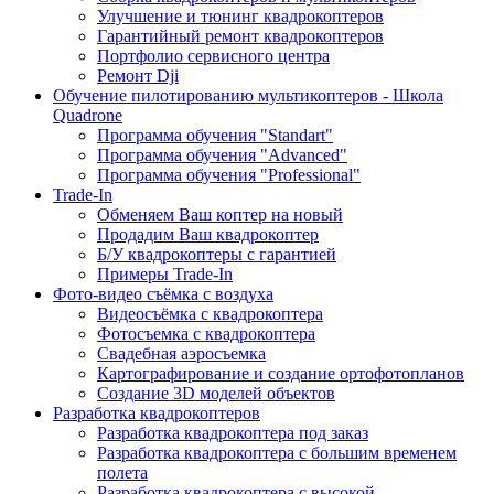
Улучшение и тюнинг квадрокоптеров
Гарантийный ремонт квадрокоптеров
Портфолио сервисного центра
Ремонт Dji
Обучение пилотированию мультикоптеров - Школа
Quadrone
Программа обучения "Standart"
Программа обучения "Advanced"
Программа обучения "Professional"
Trade-In
Обменяем Ваш коптер на новый
Продадим Ваш квадрокоптер
Б/У квадрокоптеры с гарантией
Примеры Trade-In
Фото-видео съёмка с воздуха
Видеосъёмка с квадрокоптера
Фотосъемка с квадрокоптера
Свадебная аэросъемка
Картографирование и создание ортофотопланов
Создание 3D моделей объектов
Разработка квадрокоптеров
Разработка квадрокоптера под заказ
Разработка квадрокоптера с большим временем
полета
Разработка квадрокоптера с высокой