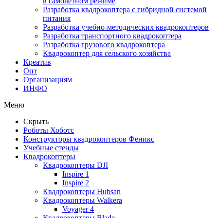
в самолетном режиме
Разработка квадрокоптера с гибридной системой
питания
Разработка учебно-методических квадрокоптеров
Разработка транспортного квадрокоптера
Разработка грузового квадрокоптера
Квадрокоптер для сельского хозяйства
Креатив
Опт
Организациям
ИНФО
Меню
Скрыть
Роботы Хоботс
Конструкторы квадрокоптеров Феникс
Учебные стенды
Квадрокоптеры
Квадрокоптеры DJI
Inspire 1
Inspire 2
Квадрокоптеры Hubsan
Квадрокоптеры Walkera
Voyager 4
Квадрокоптеры Blade