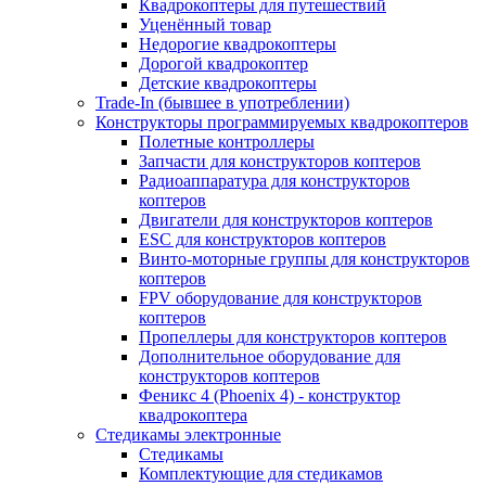
Квадрокоптеры для путешествий
Уценённый товар
Недорогие квадрокоптеры
Дорогой квадрокоптер
Детские квадрокоптеры
Trade-In (бывшее в употреблении)
Конструкторы программируемых квадрокоптеров
Полетные контроллеры
Запчасти для конструкторов коптеров
Радиоаппаратура для конструкторов
коптеров
Двигатели для конструкторов коптеров
ESC для конструкторов коптеров
Винто-моторные группы для конструкторов
коптеров
FPV оборудование для конструкторов
коптеров
Пропеллеры для конструкторов коптеров
Дополнительное оборудование для
конструкторов коптеров
Феникс 4 (Phoenix 4) - конструктор
квадрокоптера
Cтедикамы электронные
Стедикамы
Комплектующие для стедикамов