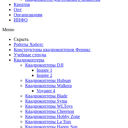
Креатив
Опт
Организациям
ИНФО
Меню
Скрыть
Роботы Хоботс
Конструкторы квадрокоптеров Феникс
Учебные стенды
Квадрокоптеры
Квадрокоптеры DJI
Inspire 1
Inspire 2
Квадрокоптеры Hubsan
Квадрокоптеры Walkera
Voyager 4
Квадрокоптеры Blade
Квадрокоптеры Syma
Квадрокоптеры WLToys
Квадрокоптеры Cheerson
Квадрокоптеры Hobby Zone
Квадрокоптеры La Trax
Квадрокоптеры Happy Sun