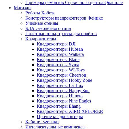
Примеры ремонтов Сервисного центра Quadrone
Магазин
Роботы Хоботс
Конструкторы квадрокоптеров Феникс
Учебные стенды
БЛА самолётного типа
Полётные зоны, трассы для полётов
Квадрокоптеры
Квадрокоптеры DJI
Квадрокоптеры Hubsan
Квадрокоптеры Walkera
Квадрокоптеры Blade
Квадрокоптеры Syma
Квадрокоптеры WLToys
Квадрокоптеры Cheerson
Квадрокоптеры Hobby Zone
Квадрокоптеры La Trax
Квадрокоптеры Happy Sun
Квадрокоптеры Himoto
Квадрокоптеры Nine Eagles
Квадрокоптеры Ehang
Квадрокоптеры XIRO XPLORER
Прочие квадрокоптеры
Кабинет Физики
Интеллектуальные комплексы