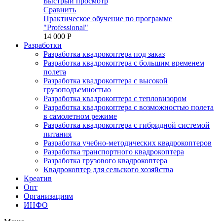
Быстрый просмотр
Сравнить
Практическое обучение по программе
"Professional"
14 000 P
Разработки
Разработка квадрокоптера под заказ
Разработка квадрокоптера с большим временем
полета
Разработка квадрокоптера с высокой
грузоподъемностью
Разработка квадрокоптера с тепловизором
Разработка квадрокоптера с возможностью полета
в самолетном режиме
Разработка квадрокоптера с гибридной системой
питания
Разработка учебно-методических квадрокоптеров
Разработка транспортного квадрокоптера
Разработка грузового квадрокоптера
Квадрокоптер для сельского хозяйства
Креатив
Опт
Организациям
ИНФО