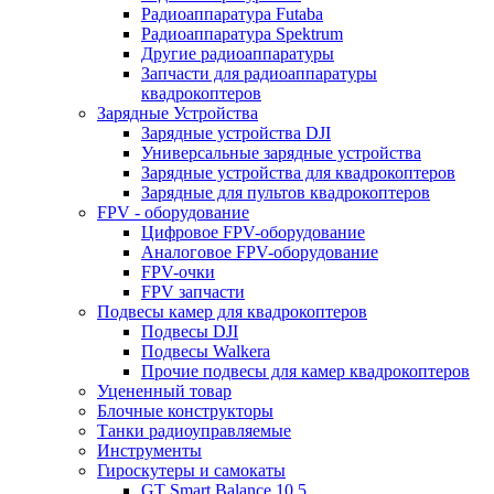
Радиоаппаратура Futaba
Радиоаппаратура Spektrum
Другие радиоаппаратуры
Запчасти для радиоаппаратуры
квадрокоптеров
Зарядные Устройства
Зарядные устройства DJI
Универсальные зарядные устройства
Зарядные устройства для квадрокоптеров
Зарядные для пультов квадрокоптеров
FPV - оборудование
Цифровое FPV-оборудование
Аналоговое FPV-оборудование
FPV-очки
FPV запчасти
Подвесы камер для квадрокоптеров
Подвесы DJI
Подвесы Walkera
Прочие подвесы для камер квадрокоптеров
Уцененный товар
Блочные конструкторы
Танки радиоуправляемые
Инструменты
Гироскутеры и самокаты
GT Smart Balance 10,5