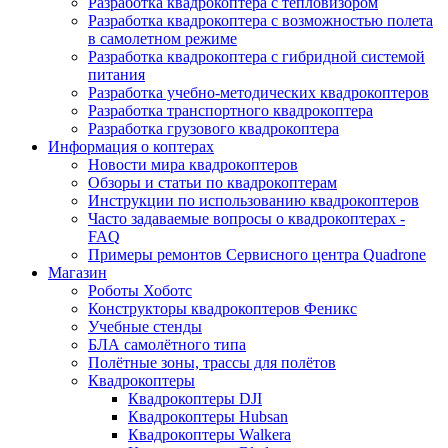
Разработка квадрокоптера с тепловизором
Разработка квадрокоптера с возможностью полета
в самолетном режиме
Разработка квадрокоптера с гибридной системой
питания
Разработка учебно-методических квадрокоптеров
Разработка транспортного квадрокоптера
Разработка грузового квадрокоптера
Информация о коптерах
Новости мира квадрокоптеров
Обзоры и статьи по квадрокоптерам
Инструкции по использованию квадрокоптеров
Часто задаваемые вопросы о квадрокоптерах -
FAQ
Примеры ремонтов Сервисного центра Quadrone
Магазин
Роботы Хоботс
Конструкторы квадрокоптеров Феникс
Учебные стенды
БЛА самолётного типа
Полётные зоны, трассы для полётов
Квадрокоптеры
Квадрокоптеры DJI
Квадрокоптеры Hubsan
Квадрокоптеры Walkera