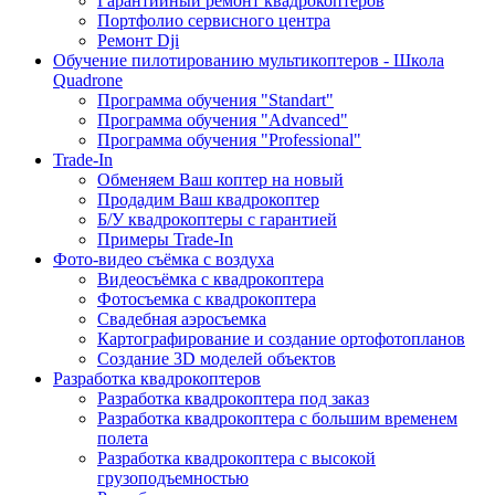
Гарантийный ремонт квадрокоптеров
Портфолио сервисного центра
Ремонт Dji
Обучение пилотированию мультикоптеров - Школа
Quadrone
Программа обучения "Standart"
Программа обучения "Advanced"
Программа обучения "Professional"
Trade-In
Обменяем Ваш коптер на новый
Продадим Ваш квадрокоптер
Б/У квадрокоптеры с гарантией
Примеры Trade-In
Фото-видео съёмка с воздуха
Видеосъёмка с квадрокоптера
Фотосъемка с квадрокоптера
Свадебная аэросъемка
Картографирование и создание ортофотопланов
Создание 3D моделей объектов
Разработка квадрокоптеров
Разработка квадрокоптера под заказ
Разработка квадрокоптера с большим временем
полета
Разработка квадрокоптера с высокой
грузоподъемностью