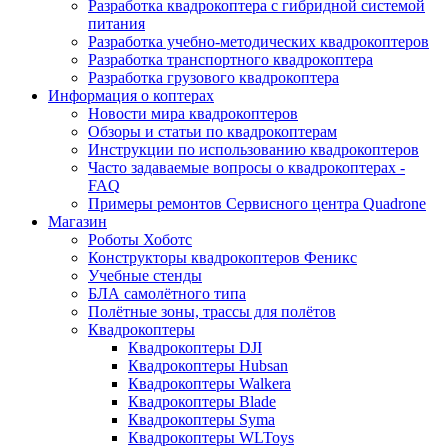
Разработка квадрокоптера с гибридной системой
питания
Разработка учебно-методических квадрокоптеров
Разработка транспортного квадрокоптера
Разработка грузового квадрокоптера
Информация о коптерах
Новости мира квадрокоптеров
Обзоры и статьи по квадрокоптерам
Инструкции по использованию квадрокоптеров
Часто задаваемые вопросы о квадрокоптерах -
FAQ
Примеры ремонтов Сервисного центра Quadrone
Магазин
Роботы Хоботс
Конструкторы квадрокоптеров Феникс
Учебные стенды
БЛА самолётного типа
Полётные зоны, трассы для полётов
Квадрокоптеры
Квадрокоптеры DJI
Квадрокоптеры Hubsan
Квадрокоптеры Walkera
Квадрокоптеры Blade
Квадрокоптеры Syma
Квадрокоптеры WLToys