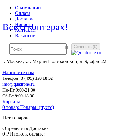
О компании
Оплата
Доставка
Все о коптерах!
Новости
Контакты
Вакансии
Сравнить
(
0
)
г. Москва, ул. Марии Поливановой, д. 9, офис 22
Напишите нам
Телефон:
8 (495)
150 18 32
info@quadrone.ru
Пн-Пт 9:00-21:00
Сб-Вс 9:00-18:00
Корзина
0
товар:
Товары:
(пусто)
Нет товаров
Определить
Доставка
0 P
Итого, к оплате: