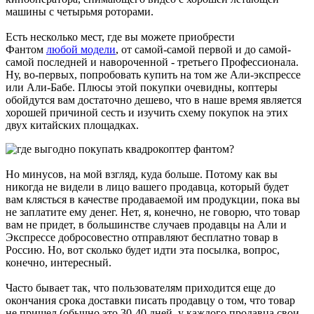
машины с четырьмя роторами.
Есть несколько мест, где вы можете приобрести
Фантом
любой модели
, от самой-самой первой и до самой-
самой последней и навороченной - третьего Профессионала.
Ну, во-первых, попробовать купить на том же Али-экспрессе
или Али-Бабе. Плюсы этой покупки очевидны, коптеры
обойдутся вам достаточно дешево, что в наше время является
хорошей причиной сесть и изучить схему покупок на этих
двух китайских площадках.
Но минусов, на мой взгляд, куда больше. Потому как вы
никогда не видели в лицо вашего продавца, который будет
вам клясться в качестве продаваемой им продукции, пока вы
не заплатите ему денег. Нет, я, конечно, не говорю, что товар
вам не придет, в большинстве случаев продавцы на Али и
Экспрессе добросовестно отправляют бесплатно товар в
Россию. Но, вот сколько будет идти эта посылка, вопрос,
конечно, интересный.
Часто бывает так, что пользователям приходится еще до
окончания срока доставки писать продавцу о том, что товар
не пришел (обычно это 30-40 дней, у каждого продавца свои