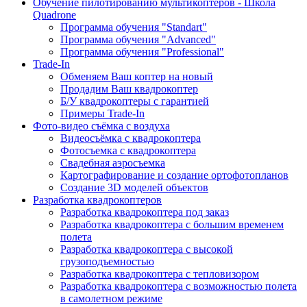
Обучение пилотированию мультикоптеров - Школа
Quadrone
Программа обучения "Standart"
Программа обучения "Advanced"
Программа обучения "Professional"
Trade-In
Обменяем Ваш коптер на новый
Продадим Ваш квадрокоптер
Б/У квадрокоптеры с гарантией
Примеры Trade-In
Фото-видео съёмка с воздуха
Видеосъёмка с квадрокоптера
Фотосъемка с квадрокоптера
Свадебная аэросъемка
Картографирование и создание ортофотопланов
Создание 3D моделей объектов
Разработка квадрокоптеров
Разработка квадрокоптера под заказ
Разработка квадрокоптера с большим временем
полета
Разработка квадрокоптера с высокой
грузоподъемностью
Разработка квадрокоптера с тепловизором
Разработка квадрокоптера с возможностью полета
в самолетном режиме