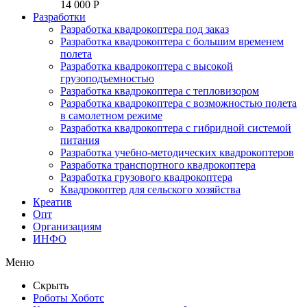
14 000 P
Разработки
Разработка квадрокоптера под заказ
Разработка квадрокоптера с большим временем
полета
Разработка квадрокоптера с высокой
грузоподъемностью
Разработка квадрокоптера с тепловизором
Разработка квадрокоптера с возможностью полета
в самолетном режиме
Разработка квадрокоптера с гибридной системой
питания
Разработка учебно-методических квадрокоптеров
Разработка транспортного квадрокоптера
Разработка грузового квадрокоптера
Квадрокоптер для сельского хозяйства
Креатив
Опт
Организациям
ИНФО
Меню
Скрыть
Роботы Хоботс