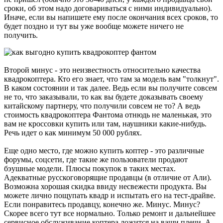
сроки, об этом надо договариваться с ними индивидуально).
Иначе, если вы напишете ему после окончания всех сроков, то
будет поздно и тут вы уже вообще можете ничего не
получить.
Второй минус - это неизвестность относительно качества
квадрокоптера. Кто его знает, что там за модель вам "толкнут".
В каком состоянии и так далее. Ведь если вы получите совсем
не то, что заказывали, то как вы будете доказывать своему
китайскому партнеру, что получили совсем не то? А ведь
стоимость квадрокоптера Фантома отнюдь не маленькая, это
вам не кроссовки купить или там, наушники какие-нибудь.
Речь идет о как минимум 50 000 рублях.
Еще одно место, где можно купить коптер - это различные
форумы, соцсети, где такие же пользователи продают
бэушные модели. Плюсы покупок в таких местах.
Адекватные русскоговорящие продавцы (в отличие от Али).
Возможна хорошая скидка ввиду несвежести продукта. Вы
можете лично пощупать квадр и испытать его на тест-драйве.
Если понравитесь продавцу, конечно же. Минус. Минус?
Скорее всего тут все нормально. Только ремонт и дальнейшее
сервисное обслуживание коптера ложится на ваши плечи. А