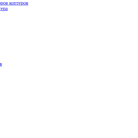
оров коптеров
тера
в