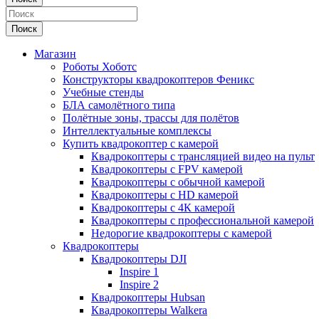
Поиск
Магазин
Роботы Хоботс
Конструкторы квадрокоптеров Феникс
Учебные стенды
БЛА самолётного типа
Полётные зоны, трассы для полётов
Интеллектуальные комплексы
Купить квадрокоптер с камерой
Квадрокоптеры с трансляцией видео на пульт
Квадрокоптеры с FPV камерой
Квадрокоптеры с обычной камерой
Квадрокоптеры с HD камерой
Квадрокоптеры с 4К камерой
Квадрокоптеры с профессиональной камерой
Недорогие квадрокоптеры с камерой
Квадрокоптеры
Квадрокоптеры DJI
Inspire 1
Inspire 2
Квадрокоптеры Hubsan
Квадрокоптеры Walkera