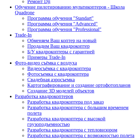
Ремонт Dji
Обучение пилотированию мультикоптеров - Школа
Quadrone
Программа обучения "Standart"
Программа обучения "Advanced"
Программа обучения "Professional"
Trade-In
Обменяем Ваш коптер на новый
Продадим Ваш квадрокоптер
Б/У квадрокоптеры с гарантией
Примеры Trade-In
Фото-видео съёмка с воздуха
Видеосъёмка с квадрокоптера
Фотосъемка с квадрокоптера
Свадебная аэросъемка
Картографирование и создание ортофотопланов
Создание 3D моделей объектов
Разработка квадрокоптеров
Разработка квадрокоптера под заказ
Разработка квадрокоптера с большим временем
полета
Разработка квадрокоптера с высокой
грузоподъемностью
Разработка квадрокоптера с тепловизором
Разработка квадрокоптера с возможностью полета