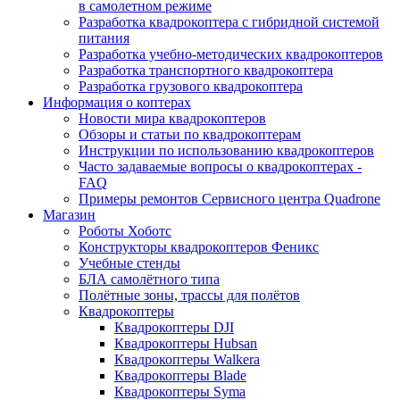
в самолетном режиме
Разработка квадрокоптера с гибридной системой
питания
Разработка учебно-методических квадрокоптеров
Разработка транспортного квадрокоптера
Разработка грузового квадрокоптера
Информация о коптерах
Новости мира квадрокоптеров
Обзоры и статьи по квадрокоптерам
Инструкции по использованию квадрокоптеров
Часто задаваемые вопросы о квадрокоптерах -
FAQ
Примеры ремонтов Сервисного центра Quadrone
Магазин
Роботы Хоботс
Конструкторы квадрокоптеров Феникс
Учебные стенды
БЛА самолётного типа
Полётные зоны, трассы для полётов
Квадрокоптеры
Квадрокоптеры DJI
Квадрокоптеры Hubsan
Квадрокоптеры Walkera
Квадрокоптеры Blade
Квадрокоптеры Syma