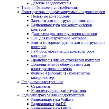
Детские квадрокоптеры
Trade-In (бывшее в употреблении)
Конструкторы программируемых квадрокоптеров
Полетные контроллеры
Запчасти для конструкторов коптеров
Радиоаппаратура для конструкторов
коптеров
Двигатели для конструкторов коптеров
ESC для конструкторов коптеров
Винто-моторные группы для конструкторов
коптеров
FPV оборудование для конструкторов
коптеров
Пропеллеры для конструкторов коптеров
Дополнительное оборудование для
конструкторов коптеров
Феникс 4 (Phoenix 4) - конструктор
квадрокоптера
Cтедикамы электронные
Стедикамы
Комплектующие для стедикамов
Радиоаппаратура для квадрокоптеров
Радиоаппаратура Walkera
Радиоаппаратура DJI
Радиоаппаратура Futaba