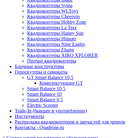
Квадрокоптеры Syma
Квадрокоптеры WLToys
Квадрокоптеры Cheerson
Квадрокоптеры Hobby Zone
Квадрокоптеры La Trax
Квадрокоптеры Happy Sun
Квадрокоптеры Himoto
Квадрокоптеры Nine Eagles
Квадрокоптеры Ehang
Квадрокоптеры XIRO XPLORER
Прочие квадрокоптеры
Блочные конструкторы
Гироскутеры и самокаты
GT Smart Balance 10,5
Комплектующие GT
Smart Balance 10,5
Smart Balance 10
Smart Balance 6,5
Electric Scooter
Trade-In (бывшее в употреблении)
Инструменты
Распродажа квадрокоптеров и запчастей для дронов
Контакты - Quadrone.ru
>
Сервис-центр по ремонту и обслуживанию