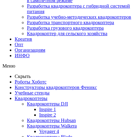
в самолетном режиме
Разработка квадрокоптера с гибридной системой
питания
Разработка учебно-методических квадрокоптеров
Разработка транспортного квадрокоптера
Разработка грузового квадрокоптера
Квадрокоптер для сельского хозяйства
Креатив
Опт
Организациям
ИНФО
Меню
Скрыть
Роботы Хоботс
Конструкторы квадрокоптеров Феникс
Учебные стенды
Квадрокоптеры
Квадрокоптеры DJI
Inspire 1
Inspire 2
Квадрокоптеры Hubsan
Квадрокоптеры Walkera
Voyager 4
Квадрокоптеры Blade