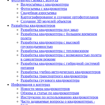
Фото-видео съёмка с воздуха
Видеосъёмка с квадрокоптера
Фотосъемка с квадрокоптера
Свадебная аэросъемка
Картографирование и создание ортофотопланов
Создание 3D моделей объектов
Разработка квадрокоптеров
Разработка квадрокоптера под заказ
Разработка квадрокоптера с большим временем
полета
Разработка квадрокоптера с высокой
грузоподъемностью
Разработка квадрокоптера с тепловизором
Разработка квадрокоптера с возможностью полета
в самолетном режиме
Разработка квадрокоптера с гибридной системой
питания
Разработка учебно-методических квадрокоптеров
Разработка транспортного квадрокоптера
Разработка грузового квадрокоптера
Информация о коптерах
Новости мира квадрокоптеров
Обзоры и статьи по квадрокоптерам
Инструкции по использованию квадрокоптеров
Часто задаваемые вопросы о квадрокоптерах -