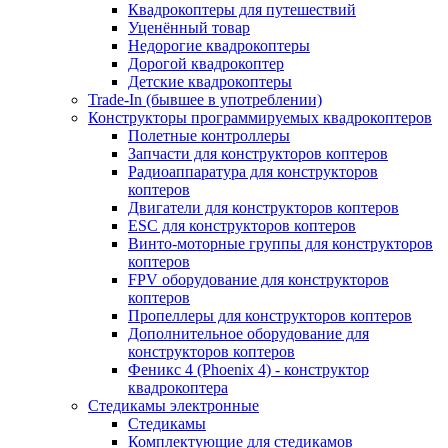
Квадрокоптеры для путешествий
Уценённый товар
Недорогие квадрокоптеры
Дорогой квадрокоптер
Детские квадрокоптеры
Trade-In (бывшее в употреблении)
Конструкторы программируемых квадрокоптеров
Полетные контроллеры
Запчасти для конструкторов коптеров
Радиоаппаратура для конструкторов
коптеров
Двигатели для конструкторов коптеров
ESC для конструкторов коптеров
Винто-моторные группы для конструкторов
коптеров
FPV оборудование для конструкторов
коптеров
Пропеллеры для конструкторов коптеров
Дополнительное оборудование для
конструкторов коптеров
Феникс 4 (Phoenix 4) - конструктор
квадрокоптера
Cтедикамы электронные
Стедикамы
Комплектующие для стедикамов