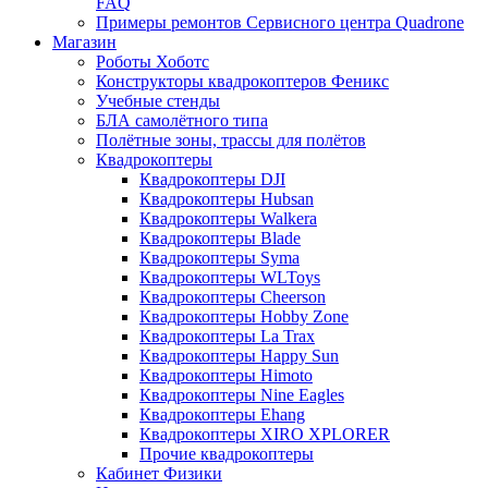
FAQ
Примеры ремонтов Сервисного центра Quadrone
Магазин
Роботы Хоботс
Конструкторы квадрокоптеров Феникс
Учебные стенды
БЛА самолётного типа
Полётные зоны, трассы для полётов
Квадрокоптеры
Квадрокоптеры DJI
Квадрокоптеры Hubsan
Квадрокоптеры Walkera
Квадрокоптеры Blade
Квадрокоптеры Syma
Квадрокоптеры WLToys
Квадрокоптеры Cheerson
Квадрокоптеры Hobby Zone
Квадрокоптеры La Trax
Квадрокоптеры Happy Sun
Квадрокоптеры Himoto
Квадрокоптеры Nine Eagles
Квадрокоптеры Ehang
Квадрокоптеры XIRO XPLORER
Прочие квадрокоптеры
Кабинет Физики