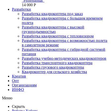
"Professional"
14 000 P
Разработки
Разработка квадрокоптера под заказ
Разработка квадрокоптера с большим временем
полета
Разработка квадрокоптера с высокой
грузоподъемностью
Разработка квадрокоптера с тепловизором
Разработка квадрокоптера с возможностью полета
в самолетном режиме
Разработка квадрокоптера с гибридной системой
питания
Разработка учебно-методических квадрокоптеров
Разработка транспортного квадрокоптера
Разработка грузового квадрокоптера
Квадрокоптер для сельского хозяйства
Креатив
Опт
Организациям
ИНФО
Меню
Скрыть
Роботы Хоботс