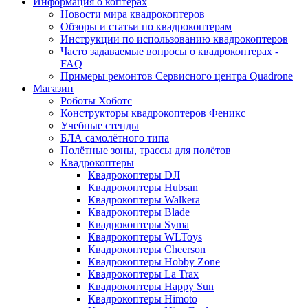
Информация о коптерах
Новости мира квадрокоптеров
Обзоры и статьи по квадрокоптерам
Инструкции по использованию квадрокоптеров
Часто задаваемые вопросы о квадрокоптерах -
FAQ
Примеры ремонтов Сервисного центра Quadrone
Магазин
Роботы Хоботс
Конструкторы квадрокоптеров Феникс
Учебные стенды
БЛА самолётного типа
Полётные зоны, трассы для полётов
Квадрокоптеры
Квадрокоптеры DJI
Квадрокоптеры Hubsan
Квадрокоптеры Walkera
Квадрокоптеры Blade
Квадрокоптеры Syma
Квадрокоптеры WLToys
Квадрокоптеры Cheerson
Квадрокоптеры Hobby Zone
Квадрокоптеры La Trax
Квадрокоптеры Happy Sun
Квадрокоптеры Himoto