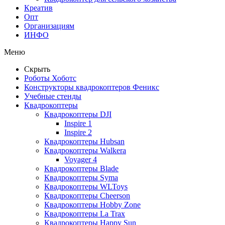
Креатив
Опт
Организациям
ИНФО
Меню
Скрыть
Роботы Хоботс
Конструкторы квадрокоптеров Феникс
Учебные стенды
Квадрокоптеры
Квадрокоптеры DJI
Inspire 1
Inspire 2
Квадрокоптеры Hubsan
Квадрокоптеры Walkera
Voyager 4
Квадрокоптеры Blade
Квадрокоптеры Syma
Квадрокоптеры WLToys
Квадрокоптеры Cheerson
Квадрокоптеры Hobby Zone
Квадрокоптеры La Trax
Квадрокоптеры Happy Sun