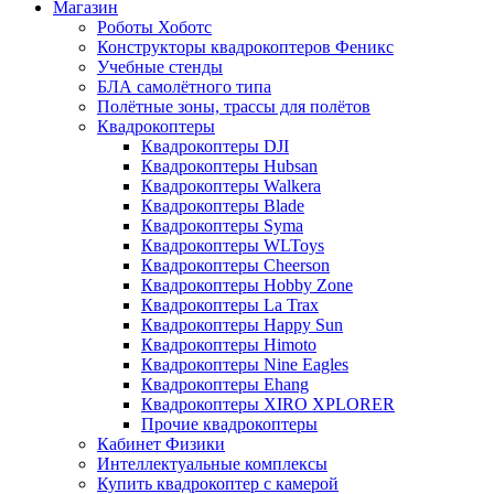
Магазин
Роботы Хоботс
Конструкторы квадрокоптеров Феникс
Учебные стенды
БЛА самолётного типа
Полётные зоны, трассы для полётов
Квадрокоптеры
Квадрокоптеры DJI
Квадрокоптеры Hubsan
Квадрокоптеры Walkera
Квадрокоптеры Blade
Квадрокоптеры Syma
Квадрокоптеры WLToys
Квадрокоптеры Cheerson
Квадрокоптеры Hobby Zone
Квадрокоптеры La Trax
Квадрокоптеры Happy Sun
Квадрокоптеры Himoto
Квадрокоптеры Nine Eagles
Квадрокоптеры Ehang
Квадрокоптеры XIRO XPLORER
Прочие квадрокоптеры
Кабинет Физики
Интеллектуальные комплексы
Купить квадрокоптер с камерой