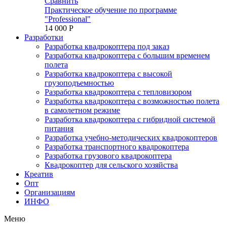
Сравнить
Практическое обучение по программе
"Professional"
14 000 P
Разработки
Разработка квадрокоптера под заказ
Разработка квадрокоптера с большим временем
полета
Разработка квадрокоптера с высокой
грузоподъемностью
Разработка квадрокоптера с тепловизором
Разработка квадрокоптера с возможностью полета
в самолетном режиме
Разработка квадрокоптера с гибридной системой
питания
Разработка учебно-методических квадрокоптеров
Разработка транспортного квадрокоптера
Разработка грузового квадрокоптера
Квадрокоптер для сельского хозяйства
Креатив
Опт
Организациям
ИНФО
Меню