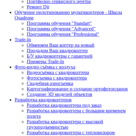
Портфолио сервисного центра
Ремонт Dji
Обучение пилотированию мультикоптеров - Школа
Quadrone
Программа обучения "Standart"
Программа обучения "Advanced"
Программа обучения "Professional"
Trade-In
Обменяем Ваш коптер на новый
Продадим Ваш квадрокоптер
Б/У квадрокоптеры с гарантией
Примеры Trade-In
Фото-видео съёмка с воздуха
Видеосъёмка с квадрокоптера
Фотосъемка с квадрокоптера
Свадебная аэросъемка
Картографирование и создание ортофотопланов
Создание 3D моделей объектов
Разработка квадрокоптеров
Разработка квадрокоптера под заказ
Разработка квадрокоптера с большим временем
полета
Разработка квадрокоптера с высокой
грузоподъемностью
Разработка квадрокоптера с тепловизором