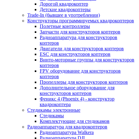
Дорогой квадрокоптер
Детские квадрокоптеры
Trade-In (бывшее в употреблении)
Конструкторы программируемых квадрокоптеров
Полетные контроллеры
Запчасти для конструкторов коптеров
Радиоаппаратура для конструкторов
коптеров
Двигатели для конструкторов коптеров
ESC для конструкторов коптеров
Винто-моторные группы для конструкторов
коптеров
FPV оборудование для конструкторов
коптеров
Пропеллеры для конструкторов коптеров
Дополнительное оборудование для
конструкторов коптеров
Феникс 4 (Phoenix 4) - конструктор
квадрокоптера
Cтедикамы электронные
Стедикамы
Комплектующие для стедикамов
Радиоаппаратура для квадрокоптеров
Радиоаппаратура Walkera
Радиоаппаратура DJI