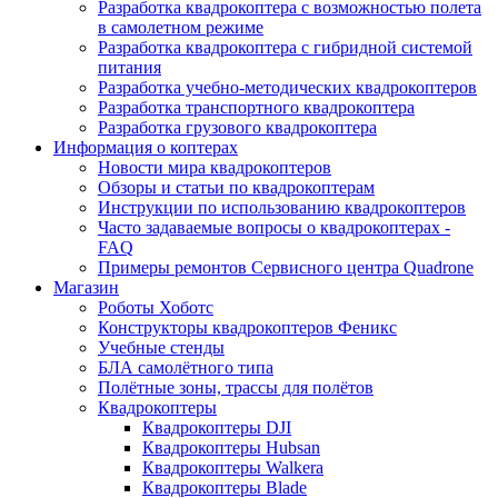
Разработка квадрокоптера с возможностью полета
в самолетном режиме
Разработка квадрокоптера с гибридной системой
питания
Разработка учебно-методических квадрокоптеров
Разработка транспортного квадрокоптера
Разработка грузового квадрокоптера
Информация о коптерах
Новости мира квадрокоптеров
Обзоры и статьи по квадрокоптерам
Инструкции по использованию квадрокоптеров
Часто задаваемые вопросы о квадрокоптерах -
FAQ
Примеры ремонтов Сервисного центра Quadrone
Магазин
Роботы Хоботс
Конструкторы квадрокоптеров Феникс
Учебные стенды
БЛА самолётного типа
Полётные зоны, трассы для полётов
Квадрокоптеры
Квадрокоптеры DJI
Квадрокоптеры Hubsan
Квадрокоптеры Walkera
Квадрокоптеры Blade