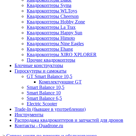
Квадрокоптеры Syma
Квадрокоптеры WLToys
Квадрокоптеры Cheerson
Квадрокоптеры Hobby Zone
Квадрокоптеры La Trax
Квадрокоптеры Happy Sun
Квадрокоптеры Himoto
Квадрокоптеры Nine Eagles
Квадрокоптеры Ehang
Квадрокоптеры XIRO XPLORER
Прочие квадрокоптеры
Блочные конструкторы
Гироскутеры и самокаты
GT Smart Balance 10,5
Комплектующие GT
Smart Balance 10,5
Smart Balance 10
Smart Balance 6,5
Electric Scooter
Trade-In (бывшее в употреблении)
Инструменты
Распродажа квадрокоптеров и запчастей для дронов
Контакты - Quadrone.ru
>
Сервис-центр по ремонту и обслуживанию