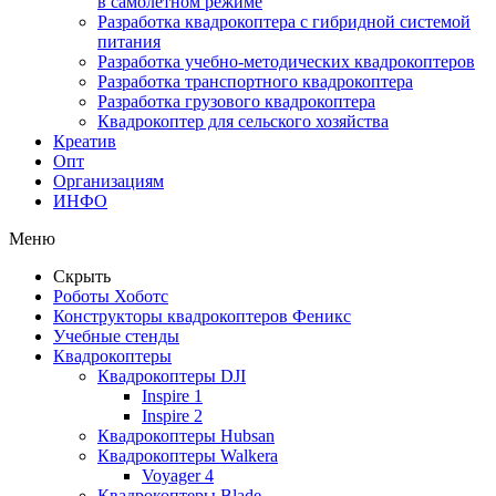
в самолетном режиме
Разработка квадрокоптера с гибридной системой
питания
Разработка учебно-методических квадрокоптеров
Разработка транспортного квадрокоптера
Разработка грузового квадрокоптера
Квадрокоптер для сельского хозяйства
Креатив
Опт
Организациям
ИНФО
Меню
Скрыть
Роботы Хоботс
Конструкторы квадрокоптеров Феникс
Учебные стенды
Квадрокоптеры
Квадрокоптеры DJI
Inspire 1
Inspire 2
Квадрокоптеры Hubsan
Квадрокоптеры Walkera
Voyager 4
Квадрокоптеры Blade