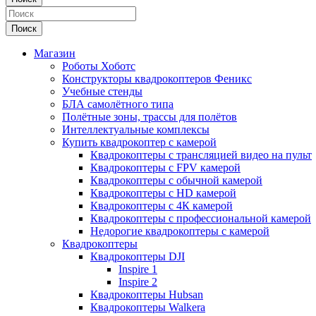
Поиск
Магазин
Роботы Хоботс
Конструкторы квадрокоптеров Феникс
Учебные стенды
БЛА самолётного типа
Полётные зоны, трассы для полётов
Интеллектуальные комплексы
Купить квадрокоптер с камерой
Квадрокоптеры с трансляцией видео на пульт
Квадрокоптеры с FPV камерой
Квадрокоптеры с обычной камерой
Квадрокоптеры с HD камерой
Квадрокоптеры с 4К камерой
Квадрокоптеры с профессиональной камерой
Недорогие квадрокоптеры с камерой
Квадрокоптеры
Квадрокоптеры DJI
Inspire 1
Inspire 2
Квадрокоптеры Hubsan
Квадрокоптеры Walkera