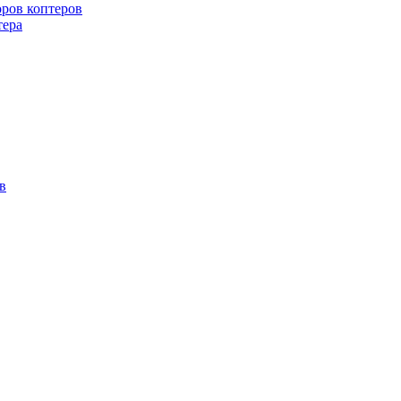
оров коптеров
тера
в