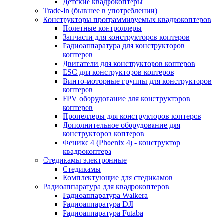
Детские квадрокоптеры
Trade-In (бывшее в употреблении)
Конструкторы программируемых квадрокоптеров
Полетные контроллеры
Запчасти для конструкторов коптеров
Радиоаппаратура для конструкторов
коптеров
Двигатели для конструкторов коптеров
ESC для конструкторов коптеров
Винто-моторные группы для конструкторов
коптеров
FPV оборудование для конструкторов
коптеров
Пропеллеры для конструкторов коптеров
Дополнительное оборудование для
конструкторов коптеров
Феникс 4 (Phoenix 4) - конструктор
квадрокоптера
Cтедикамы электронные
Стедикамы
Комплектующие для стедикамов
Радиоаппаратура для квадрокоптеров
Радиоаппаратура Walkera
Радиоаппаратура DJI
Радиоаппаратура Futaba