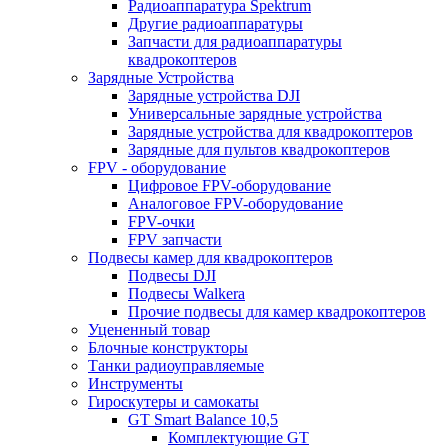
Радиоаппаратура Spektrum
Другие радиоаппаратуры
Запчасти для радиоаппаратуры
квадрокоптеров
Зарядные Устройства
Зарядные устройства DJI
Универсальные зарядные устройства
Зарядные устройства для квадрокоптеров
Зарядные для пультов квадрокоптеров
FPV - оборудование
Цифровое FPV-оборудование
Аналоговое FPV-оборудование
FPV-очки
FPV запчасти
Подвесы камер для квадрокоптеров
Подвесы DJI
Подвесы Walkera
Прочие подвесы для камер квадрокоптеров
Уцененный товар
Блочные конструкторы
Танки радиоуправляемые
Инструменты
Гироскутеры и самокаты
GT Smart Balance 10,5
Комплектующие GT