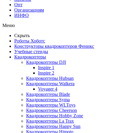
Опт
Организациям
ИНФО
Меню
Скрыть
Роботы Хоботс
Конструкторы квадрокоптеров Феникс
Учебные стенды
Квадрокоптеры
Квадрокоптеры DJI
Inspire 1
Inspire 2
Квадрокоптеры Hubsan
Квадрокоптеры Walkera
Voyager 4
Квадрокоптеры Blade
Квадрокоптеры Syma
Квадрокоптеры WLToys
Квадрокоптеры Cheerson
Квадрокоптеры Hobby Zone
Квадрокоптеры La Trax
Квадрокоптеры Happy Sun
Квадрокоптеры Himoto