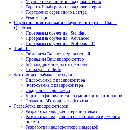
Улучшение и тюнинг квадрокоптеров
Гарантийный ремонт квадрокоптеров
Портфолио сервисного центра
Ремонт Dji
Обучение пилотированию мультикоптеров - Школа
Quadrone
Программа обучения "Standart"
Программа обучения "Advanced"
Программа обучения "Professional"
Trade-In
Обменяем Ваш коптер на новый
Продадим Ваш квадрокоптер
Б/У квадрокоптеры с гарантией
Примеры Trade-In
Фото-видео съёмка с воздуха
Видеосъёмка с квадрокоптера
Фотосъемка с квадрокоптера
Свадебная аэросъемка
Картографирование и создание ортофотопланов
Создание 3D моделей объектов
Разработка квадрокоптеров
Разработка квадрокоптера под заказ
Разработка квадрокоптера с большим временем
полета
Разработка квадрокоптера с высокой