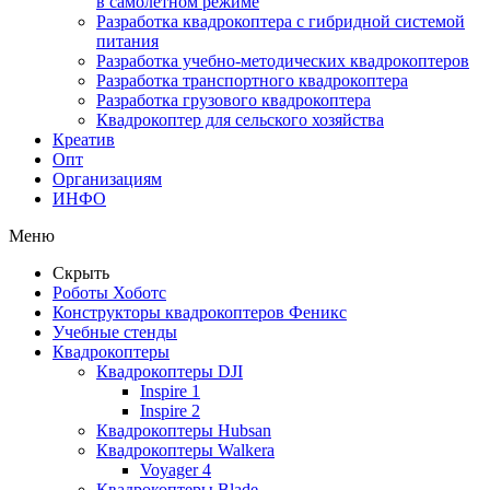
в самолетном режиме
Разработка квадрокоптера с гибридной системой
питания
Разработка учебно-методических квадрокоптеров
Разработка транспортного квадрокоптера
Разработка грузового квадрокоптера
Квадрокоптер для сельского хозяйства
Креатив
Опт
Организациям
ИНФО
Меню
Скрыть
Роботы Хоботс
Конструкторы квадрокоптеров Феникс
Учебные стенды
Квадрокоптеры
Квадрокоптеры DJI
Inspire 1
Inspire 2
Квадрокоптеры Hubsan
Квадрокоптеры Walkera
Voyager 4
Квадрокоптеры Blade