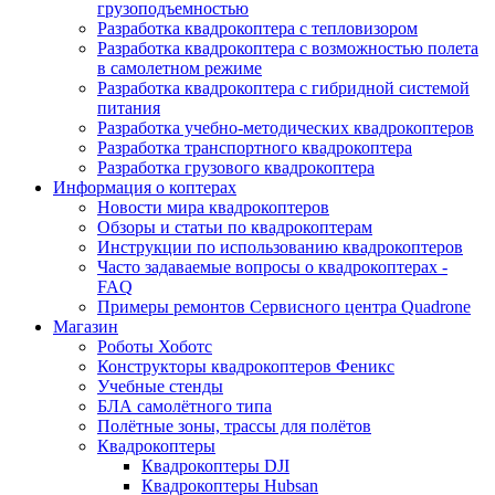
грузоподъемностью
Разработка квадрокоптера с тепловизором
Разработка квадрокоптера с возможностью полета
в самолетном режиме
Разработка квадрокоптера с гибридной системой
питания
Разработка учебно-методических квадрокоптеров
Разработка транспортного квадрокоптера
Разработка грузового квадрокоптера
Информация о коптерах
Новости мира квадрокоптеров
Обзоры и статьи по квадрокоптерам
Инструкции по использованию квадрокоптеров
Часто задаваемые вопросы о квадрокоптерах -
FAQ
Примеры ремонтов Сервисного центра Quadrone
Магазин
Роботы Хоботс
Конструкторы квадрокоптеров Феникс
Учебные стенды
БЛА самолётного типа
Полётные зоны, трассы для полётов
Квадрокоптеры
Квадрокоптеры DJI
Квадрокоптеры Hubsan