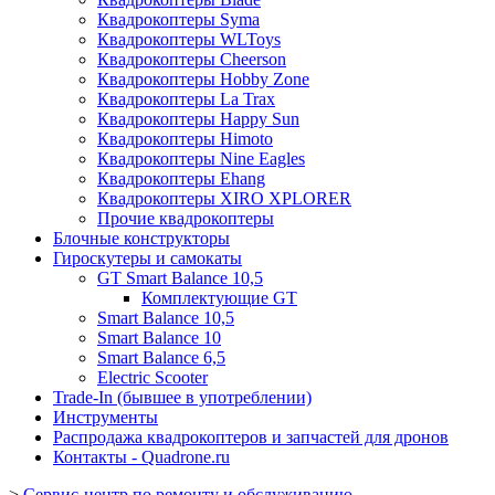
Квадрокоптеры Syma
Квадрокоптеры WLToys
Квадрокоптеры Cheerson
Квадрокоптеры Hobby Zone
Квадрокоптеры La Trax
Квадрокоптеры Happy Sun
Квадрокоптеры Himoto
Квадрокоптеры Nine Eagles
Квадрокоптеры Ehang
Квадрокоптеры XIRO XPLORER
Прочие квадрокоптеры
Блочные конструкторы
Гироскутеры и самокаты
GT Smart Balance 10,5
Комплектующие GT
Smart Balance 10,5
Smart Balance 10
Smart Balance 6,5
Electric Scooter
Trade-In (бывшее в употреблении)
Инструменты
Распродажа квадрокоптеров и запчастей для дронов
Контакты - Quadrone.ru
>
Сервис-центр по ремонту и обслуживанию