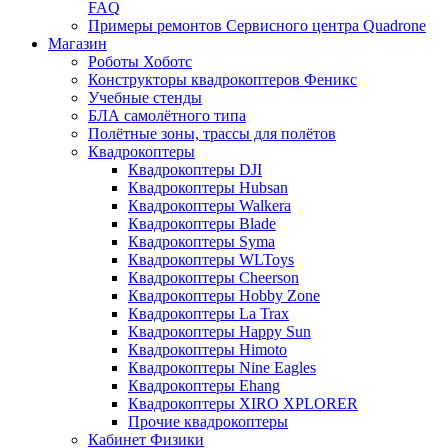
FAQ
Примеры ремонтов Сервисного центра Quadrone
Магазин
Роботы Хоботс
Конструкторы квадрокоптеров Феникс
Учебные стенды
БЛА самолётного типа
Полётные зоны, трассы для полётов
Квадрокоптеры
Квадрокоптеры DJI
Квадрокоптеры Hubsan
Квадрокоптеры Walkera
Квадрокоптеры Blade
Квадрокоптеры Syma
Квадрокоптеры WLToys
Квадрокоптеры Cheerson
Квадрокоптеры Hobby Zone
Квадрокоптеры La Trax
Квадрокоптеры Happy Sun
Квадрокоптеры Himoto
Квадрокоптеры Nine Eagles
Квадрокоптеры Ehang
Квадрокоптеры XIRO XPLORER
Прочие квадрокоптеры
Кабинет Физики