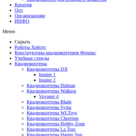
Креатив
Опт
Организациям
ИНФО
Меню
Скрыть
Роботы Хоботс
Конструкторы квадрокоптеров Феникс
Учебные стенды
Квадрокоптеры
Квадрокоптеры DJI
Inspire 1
Inspire 2
Квадрокоптеры Hubsan
Квадрокоптеры Walkera
Voyager 4
Квадрокоптеры Blade
Квадрокоптеры Syma
Квадрокоптеры WLToys
Квадрокоптеры Cheerson
Квадрокоптеры Hobby Zone
Квадрокоптеры La Trax
Квадрокоптеры Happy Sun